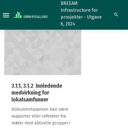
3.1.1
3.1.1
BREEAM
Infrastructure for
Søk
prosjekter - Utgave
6, 2024
3.1.1, 3.1.2 Innledende
medvirkning for
lokalsamfunner
Dokumentasjonen kan være
rapporter eller referater fra
møter med aktuelle grupper i