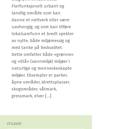
Flerfunksjonelt urbant og
landlig område som kan
danne et nettverk eller være
uavhengig, og som kan tilføre
lokalsamfunn et bredt spekter
av nytte, både miljømessig og
med tanke på livskvalitet.
Dette omfatter både «grønne»
og «blå» (vannmiljø) miljøer i
naturlige og menneskeskapte
miljøer. Eksempler er parker,
åpne områder, idrettsplasser,
skogområder, våtmark,
gressmark, elver […]
UTGAVER