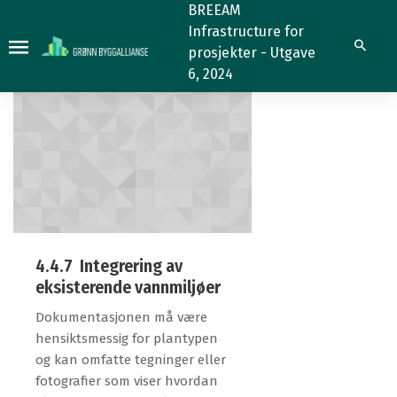
4.4.7
4.4.7
BREEAM
Infrastructure for
Søk
prosjekter - Utgave
6, 2024
4.4.7 Integrering av
eksisterende vannmiljøer
Dokumentasjonen må være
hensiktsmessig for plantypen
og kan omfatte tegninger eller
fotografier som viser hvordan