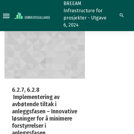
6.2.8
6.2.8
BREEAM
Infrastructure for
Søk
prosjekter - Utgave
6, 2024
6.2.7, 6.2.8
Implementering av
avbøtende tiltak i
anleggsfasen – Innovative
løsninger for å minimere
forstyrrelser i
anleggsfasen