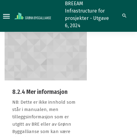
8.2.4
8.2.4
BREEAM
Infrastructure for
Søk
prosjekter - Utgave
6, 2024
8.2.4 Mer informasjon
NB: Dette er ikke innhold som
står i manualen, men
tilleggsinformasjon som er
utgitt av BRE eller av Grønn
Byggallianse som kan være