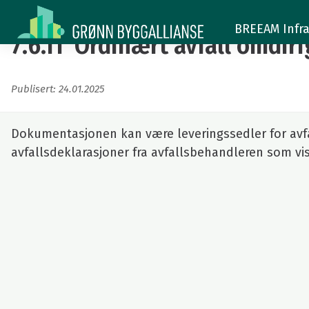
7.6.11
BREEAM Infra
Ordinært
7.6.11 Ordinært avfall omdiri
avfall
Publisert: 24.01.2025
omdirigert
fra
Dokumentasjonen kan være leveringssedler for avfal
deponi
avfallsdeklarasjoner fra avfallsbehandleren som vise