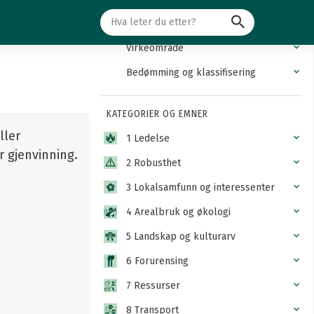
Søk
Innledning
Virkeområde
Bedømming og klassifisering
KATEGORIER OG EMNER
ller
1 Ledelse
r gjenvinning.
2 Robusthet
3 Lokalsamfunn og interessenter
4 Arealbruk og økologi
5 Landskap og kulturarv
6 Forurensing
7 Ressurser
8 Transport