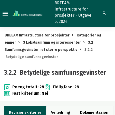
3.2.2
BREEAM
Infrastructure for
Betydelige
Søk
prosjekter - Utgave
samfunnsgevinster
6, 2024
BREEAM Infrastructure for prosjekter
Kategorier og
emner
3 Lokalsamfunn og interessenter
3.2
Samfunnsgevinster i et større perspektiv
3.2.2
Betydelige samfunnsgevinster
3.2.2 Betydelige samfunnsgevinster
Poeng totalt: 28
Tidligfase: 28
Fast kriterium: Nei
Revisjonskriterier
Veiledning
Dokumentasjon