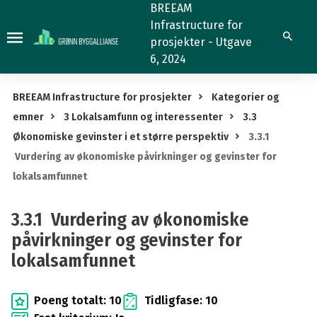
3.3.1
BREEAM
Infrastructure for
Vurdering
Søk
prosjekter - Utgave
av
6, 2024
økonomiske
påvirkninger
BREEAM Infrastructure for prosjekter
Kategorier og
og
emner
3 Lokalsamfunn og interessenter
3.3
gevinster
Økonomiske gevinster i et større perspektiv
3.3.1
for
Vurdering av økonomiske påvirkninger og gevinster for
lokalsamfunnet
lokalsamfunnet
3.3.1 Vurdering av økonomiske
påvirkninger og gevinster for
lokalsamfunnet
Poeng totalt: 10
Tidligfase: 10