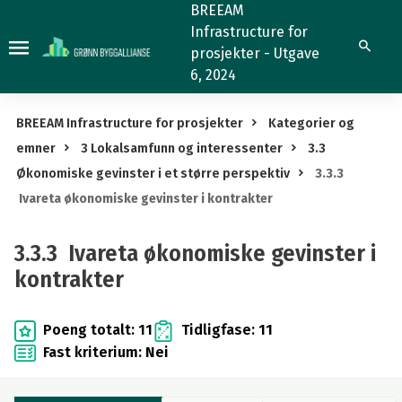
3.3.3
BREEAM
Infrastructure for
Ivareta
Søk
prosjekter - Utgave
økonomiske
6, 2024
gevinster
i
BREEAM Infrastructure for prosjekter
Kategorier og
kontrakter
emner
3 Lokalsamfunn og interessenter
3.3
Økonomiske gevinster i et større perspektiv
3.3.3
Ivareta økonomiske gevinster i kontrakter
3.3.3 Ivareta økonomiske gevinster i
kontrakter
Poeng totalt: 11
Tidligfase: 11
Fast kriterium: Nei