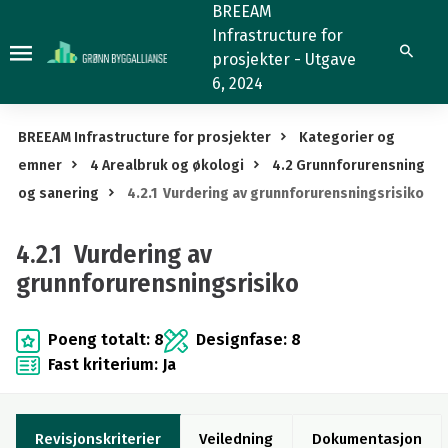
4.2.1
BREEAM
Infrastructure for
Vurdering
Søk
prosjekter - Utgave
av
6, 2024
grunnforurensningsrisiko
BREEAM Infrastructure for prosjekter
Kategorier og
emner
4 Arealbruk og økologi
4.2 Grunnforurensning
og sanering
4.2.1 Vurdering av grunnforurensningsrisiko
4.2.1 Vurdering av
grunnforurensningsrisiko
Poeng totalt: 8
Designfase: 8
Fast kriterium: Ja
Revisjonskriterier
Veiledning
Dokumentasjon