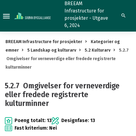
5.2.7
BREEAM
Infrastructure for
Omgivelser
Søk
prosjekter - Utgave
for
6, 2024
verneverdige
eller
BREEAM Infrastructure for prosjekter
Kategorier og
fredede
emner
5 Landskap og kulturarv
5.2 Kulturarv
5.2.7
registrerte
Omgivelser for verneverdige eller fredede registrerte
kulturminner
kulturminner
5.2.7 Omgivelser for verneverdige
eller fredede registrerte
kulturminner
Poeng totalt: 13
Designfase: 13
Fast kriterium: Nei