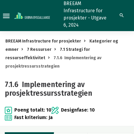
7.1.6
BREEAM
Infrastructure for
Implementering
Søk
prosjekter - Utgave
av
6, 2024
prosjektressursstrategien
BREEAM Infrastructure for prosjekter
Kategorier og
emner
7 Ressurser
7.1 Strategi for
ressurseffektivitet
7.1.6 Implementering av
prosjektressursstrategien
7.1.6 Implementering av
prosjektressursstrategien
Poeng totalt: 10
Designfase: 10
Fast kriterium: Ja