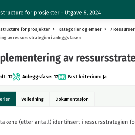
structure for prosjekter - Utgave 6, 2024
structure for prosjekter
Kategorier og emner
7 Ressurser
ng av ressursstrategien i anleggsfasen
mplementering av ressursstrat
lt: 12
Anleggsfase: 12
Fast kriterium: Ja
erier
Veiledning
Dokumentasjon
iltakene (etter antall) identifisert i ressursstrategien