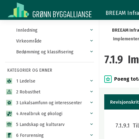
7.1.9
BREEAM Infra
Implementering
av
Innledning
BREEAM Infra
Implementeri
ressursstrategien
Virkeområde
Bedømming og klassifisering
i
7.1.9 I
anleggsfasen
KATEGORIER OG EMNER
Poeng tota
1 Ledelse
2 Robusthet
Revisjonskrit
3 Lokalsamfunn og interessenter
4 Arealbruk og økologi
5 Landskap og kulturarv
7.1.9.1 T
6 Forurensing