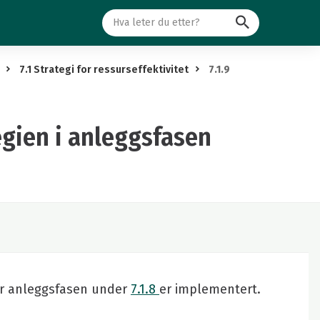
Søk
7.1 Strategi for ressurseffektivitet
7.1.9
egien i anleggsfasen
 for anleggsfasen under
7.1.8
er implementert.