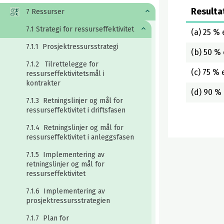
Resulta
7 Ressurser
7.1 Strategi for ressurseffektivitet
(a) 25 % 
7.1.1 Prosjektressursstrategi
(b) 50 % 
7.1.2 Tilrettelegge for
(c) 75 % 
ressurseffektivitetsmål i
kontrakter
(d) 90 % 
7.1.3 Retningslinjer og mål for
ressurseffektivitet i driftsfasen
7.1.4 Retningslinjer og mål for
ressurseffektivitet i anleggsfasen
7.1.5 Implementering av
retningslinjer og mål for
ressurseffektivitet
7.1.6 Implementering av
prosjektressursstrategien
7.1.7 Plan for