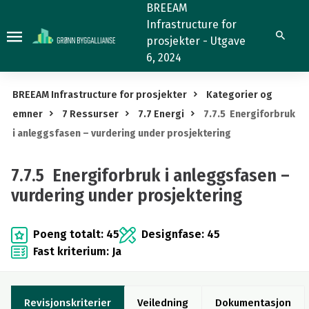
7.7.5
BREEAM
Infrastructure for
Energiforbruk
Søk
prosjekter - Utgave
i
6, 2024
anleggsfasen
–
BREEAM Infrastructure for prosjekter
Kategorier og
vurdering
emner
7 Ressurser
7.7 Energi
7.7.5 Energiforbruk
under
i anleggsfasen – vurdering under prosjektering
prosjektering
7.7.5 Energiforbruk i anleggsfasen –
vurdering under prosjektering
Poeng totalt: 45
Designfase: 45
Fast kriterium: Ja
Revisjonskriterier
Veiledning
Dokumentasjon