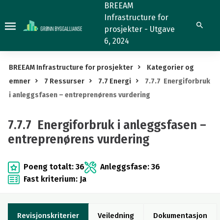
7.7.7
BREEAM
Infrastructure for
Energiforbruk
Søk
prosjekter - Utgave
i
6, 2024
anleggsfasen
–
BREEAM Infrastructure for prosjekter
Kategorier og
entreprenørens
emner
7 Ressurser
7.7 Energi
7.7.7 Energiforbruk
vurdering
i anleggsfasen – entreprenørens vurdering
7.7.7 Energiforbruk i anleggsfasen –
entreprenørens vurdering
Poeng totalt: 36
Anleggsfase: 36
Fast kriterium: Ja
Revisjonskriterier
Veiledning
Dokumentasjon