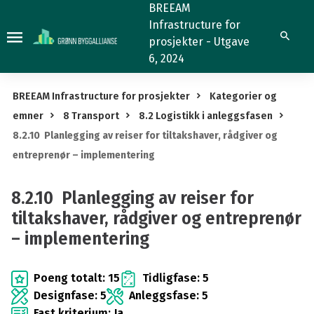
8.2.10
BREEAM
Infrastructure for
Planlegging
Søk
prosjekter - Utgave
av
6, 2024
reiser
for
BREEAM Infrastructure for prosjekter
Kategorier og
tiltakshaver,
emner
8 Transport
8.2 Logistikk i anleggsfasen
rådgiver
8.2.10 Planlegging av reiser for tiltakshaver, rådgiver og
og
entreprenør – implementering
entreprenør
–
8.2.10 Planlegging av reiser for
implementering
tiltakshaver, rådgiver og entreprenør
– implementering
Poeng totalt: 15
Tidligfase: 5
Designfase: 5
Anleggsfase: 5
Fast kriterium: Ja