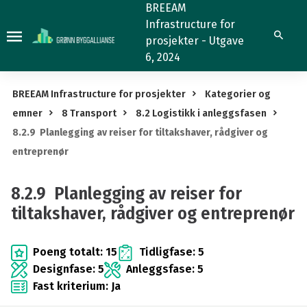
8.2.9
BREEAM
Infrastructure for
Planlegging
Søk
prosjekter - Utgave
av
6, 2024
reiser
for
BREEAM Infrastructure for prosjekter
Kategorier og
tiltakshaver,
emner
8 Transport
8.2 Logistikk i anleggsfasen
rådgiver
8.2.9 Planlegging av reiser for tiltakshaver, rådgiver og
og
entreprenør
entreprenør
8.2.9 Planlegging av reiser for
tiltakshaver, rådgiver og entreprenør
Poeng totalt: 15
Tidligfase: 5
Designfase: 5
Anleggsfase: 5
Fast kriterium: Ja