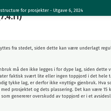
structure for prosjekter - Utgave 6, 2024
7.4.11)
flyttes fra stedet, siden dette kan være underlagt regu
bruk må den ikke legges i for dype lag, siden dette v
tater faktisk svært lite eller ingen toppjord i det hele 
dig tykke lag, er derfor ikke «nyttig» gjenbruk. Hva 
ed prosjektet og dets plassering. Det kan være 15 k
 som genererer overskudd av toppjord er i et avsides