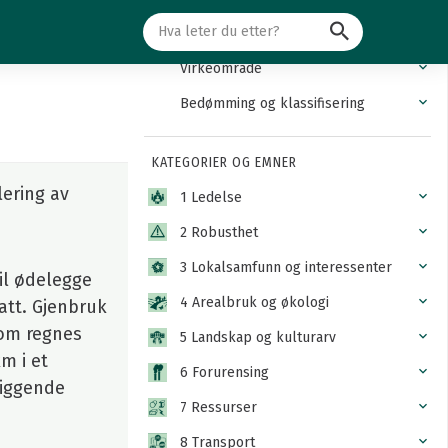
Søk
Innledning
Virkeområde
Bedømming og klassifisering
KATEGORIER OG EMNER
lering av
1 Ledelse
2 Robusthet
3 Lokalsamfunn og interessenter
il ødelegge
4 Arealbruk og økologi
tatt. Gjenbruk
som regnes
5 Landskap og kulturarv
m i et
6 Forurensing
liggende
7 Ressurser
8 Transport