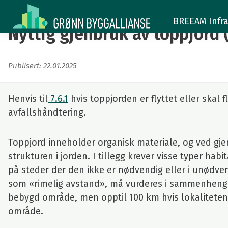
Nyttig
BREEAM Infra
gjenbruk
Nyttig gjenbruk av toppjord (
av
Publisert: 22.01.2025
toppjord
(7.4.11)
Henvis til
7.6.1
hvis toppjorden er flyttet eller skal 
avfallshåndtering.
Toppjord inneholder organisk materiale, og ved gjen
strukturen i jorden. I tillegg krever visse typer habi
på steder der den ikke er nødvendig eller i unødven
som «rimelig avstand», må vurderes i sammenheng m
bebygd område, men opptil 100 km hvis lokaliteten
område.