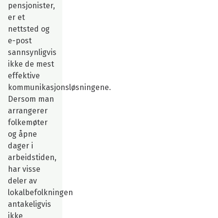
pensjonister,
er et
nettsted og
e-post
sannsynligvis
ikke de mest
effektive
kommunikasjonsløsningene.
Dersom man
arrangerer
folkemøter
og åpne
dager i
arbeidstiden,
har visse
deler av
lokalbefolkningen
antakeligvis
ikke