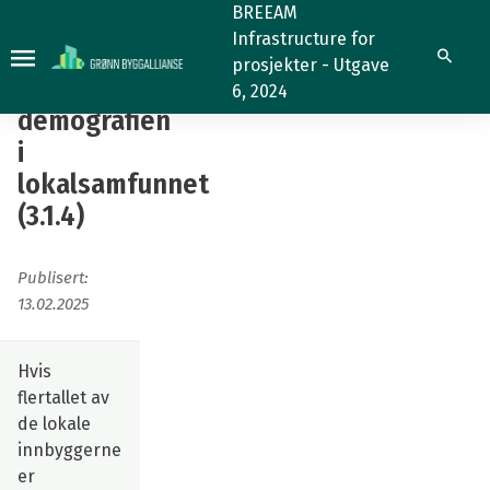
Vurdering
BREEAM
Infrastructure for
av
Vurdering
Søk
prosjekter - Utgave
demografien
av
6, 2024
i
demografien
lokalsamfunnet
i
(3.1.4)
lokalsamfunnet
(3.1.4)
Publisert:
13.02.2025
Hvis
flertallet av
de lokale
innbyggerne
er