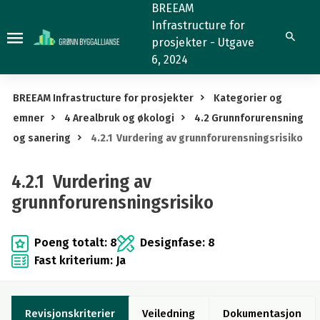
4.2.1
BREEAM
Infrastructure for
Vurdering
Søk
prosjekter - Utgave
av
6, 2024
grunnforurensningsrisiko
BREEAM Infrastructure for prosjekter
Kategorier og
emner
4 Arealbruk og økologi
4.2 Grunnforurensning
og sanering
4.2.1 Vurdering av grunnforurensningsrisiko
4.2.1 Vurdering av
grunnforurensningsrisiko
Poeng totalt: 8
Designfase: 8
Fast kriterium: Ja
Revisjonskriterier
Veiledning
Dokumentasjon