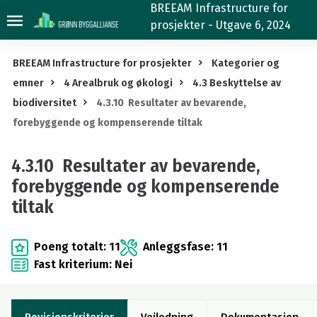
4.3.10
BREEAM Infrastructure for
prosjekter - Utgave 6, 2024
Resultater
av
BREEAM Infrastructure for prosjekter
Kategorier og
bevarende,
emner
4 Arealbruk og økologi
4.3 Beskyttelse av
forebyggende
biodiversitet
4.3.10 Resultater av bevarende,
og
forebyggende og kompenserende tiltak
kompenserende
tiltak
4.3.10 Resultater av bevarende,
forebyggende og kompenserende
tiltak
Poeng totalt: 11
Anleggsfase: 11
Fast kriterium: Nei
Revisjonskriterier
Veiledning
Dokumentasjon