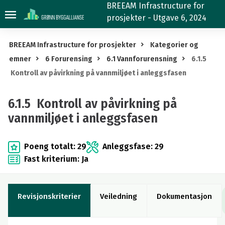
6.1.5
BREEAM Infrastructure for
prosjekter - Utgave 6, 2024
Kontroll
av
BREEAM Infrastructure for prosjekter
Kategorier og
påvirkning
emner
6 Forurensing
6.1 Vannforurensning
6.1.5
på
Kontroll av påvirkning på vannmiljøet i anleggsfasen
vannmiljøet
i
6.1.5 Kontroll av påvirkning på
anleggsfasen
vannmiljøet i anleggsfasen
Poeng totalt: 29
Anleggsfase: 29
Fast kriterium: Ja
Revisjonskriterier
Veiledning
Dokumentasjon