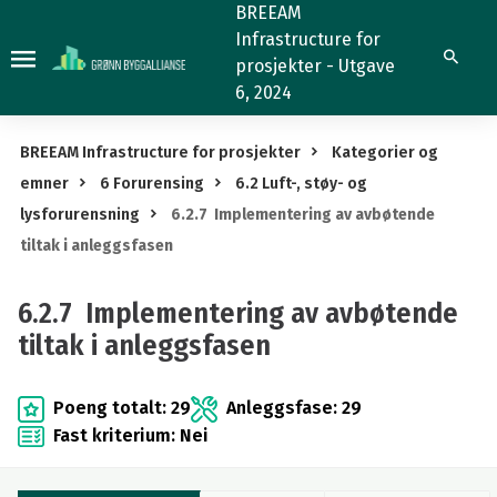
6.2.7
BREEAM
Infrastructure for
Implementering
Søk
prosjekter - Utgave
av
6, 2024
avbøtende
tiltak
BREEAM Infrastructure for prosjekter
Kategorier og
i
emner
6 Forurensing
6.2 Luft-, støy- og
anleggsfasen
lysforurensning
6.2.7 Implementering av avbøtende
tiltak i anleggsfasen
6.2.7 Implementering av avbøtende
tiltak i anleggsfasen
Poeng totalt: 29
Anleggsfase: 29
Fast kriterium: Nei