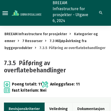
7.3.5
BREEAM
Infrastructure for
Påføring
Søk
prosjekter - Utgave
av
6, 2024
overflatebehandlinger
BREEAM Infrastructure for prosjekter
Kategorier og
emner
7 Ressurser
7.3 Miljøpåvirkning fra
byggeprodukter
7.3.5 Påføring av overflatebehandlinger
7.3.5 Påføring av
overflatebehandlinger
Poeng totalt: 11
Anleggsfase: 11
Fast kriterium: Nei
Revisjonskriterier
Veiledning
Dokumentasjon