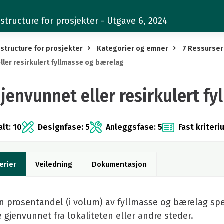
structure for prosjekter - Utgave 6, 2024
structure for prosjekter
Kategorier og emner
7 Ressurser
ller resirkulert fyllmasse og bærelag
Gjenvunnet eller resirkulert f
lt: 10
Designfase: 5
Anleggsfase: 5
Fast kriteri
erier
Veiledning
Dokumentasjon
En prosentandel (i volum) av fyllmasse og bærelag spesi
 gjenvunnet fra lokaliteten eller andre steder.