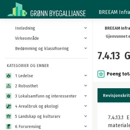
7.4.13
BREEAM Infra
Gjenvunnet
eller
Innledning
BREEAM Infra
Gjenvunnet e
resirkulert
Virkeområde
Bedømming og klassifisering
fyllmasse
7.4.13 
og
KATEGORIER OG EMNER
bærelag
Poeng tota
1 Ledelse
2 Robusthet
Revisjonskrit
3 Lokalsamfunn og interessenter
4 Arealbruk og økologi
5 Landskap og kulturarv
7.4.13.1 
materiale
6 Forurensing