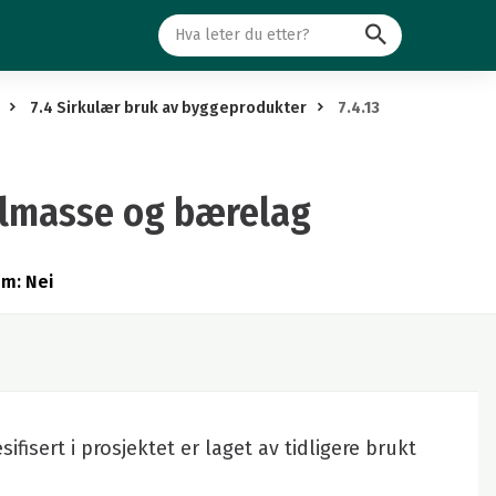
Søk
7.4 Sirkulær bruk av byggeprodukter
7.4.13
yllmasse og bærelag
um: Nei
fisert i prosjektet er laget av tidligere brukt