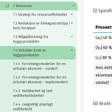
7 Ressurser
(i) Spesif
7.1 Strategi for ressurseffektivitet
7.2 Reduksjon av klimagassutslipp i
Prosent
hele livsløpet
7.3 Miljøpåvirkning fra
(a
) 40 %
1
byggeprodukter
(b
) 60 %
1
7.4 Sirkulær bruk av
byggeprodukter
(c
) 80 %
1
7.4.1 Forretningsmodeller for en
Hvis det
sirkulær økonomi – vurdert
eksempel
7.4.2 Forretningsmodeller for en
sirkulær økonomi – implementert
stedet)
7.4.3 Holdbarhet og lavt
vedlikeholdsbehov
(ii) Brukt
7.4.4 Langsiktig planlagt
vedlikehold