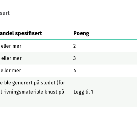
isert
andel spesifisert
Poeng
 eller mer
2
 eller mer
3
 eller mer
4
te ble generert på stedet (for
 rivningsmateriale knust på
Legg til 1