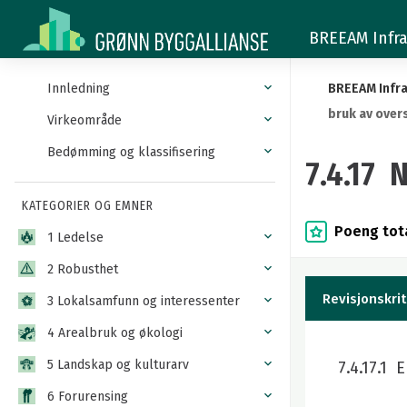
7.4.17
BREEAM Infra
Nyttig
bruk
Innledning
BREEAM Infra
bruk av over
av
Virkeområde
Bedømming og klassifisering
overskuddsmaterialer
7.4.17 
KATEGORIER OG EMNER
Poeng tota
1 Ledelse
2 Robusthet
Revisjonskrit
3 Lokalsamfunn og interessenter
4 Arealbruk og økologi
5 Landskap og kulturarv
7.4.17.1 
6 Forurensing