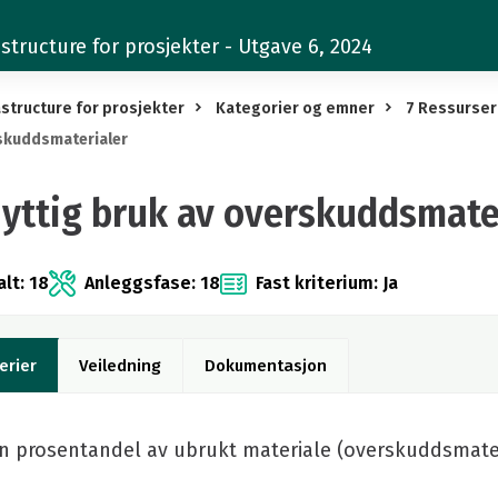
structure for prosjekter - Utgave 6, 2024
structure for prosjekter
Kategorier og emner
7 Ressurser
skuddsmaterialer
Nyttig bruk av overskuddsmate
lt: 18
Anleggsfase: 18
Fast kriterium: Ja
erier
Veiledning
Dokumentasjon
En prosentandel av ubrukt materiale (overskuddsmateri