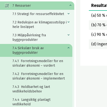
Resulta
7 Ressurser
7.1 Strategi for ressurseffektivitet
(a) 50 % 
7.2 Reduksjon av klimagassutslipp i
(b) 70 % 
hele livsløpet
(c) 90 % 
7.3 Miljøpåvirkning fra
byggeprodukter
(d) Inge
7.4 Sirkulær bruk av
byggeprodukter
7.4.1 Forretningsmodeller for en
sirkulær økonomi – vurdert
7.4.2 Forretningsmodeller for en
sirkulær økonomi – implementert
7.4.3 Holdbarhet og lavt
vedlikeholdsbehov
7.4.4 Langsiktig planlagt
vedlikehold