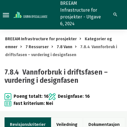
7.8.4
BREEAM
Infrastructure for
Vannforbruk
Søk
prosjekter - Utgave
i
6, 2024
driftsfasen
–
BREEAM Infrastructure for prosjekter
Kategorier og
vurdering
emner
7 Ressurser
7.8 Vann
7.8.4 Vannforbruk i
i
driftsfasen – vurdering i designfasen
designfasen
7.8.4 Vannforbruk i driftsfasen –
vurdering i designfasen
Poeng totalt: 16
Designfase: 16
Fast kriterium: Nei
Revisjonskriterier
Veiledning
Dokumentasjon