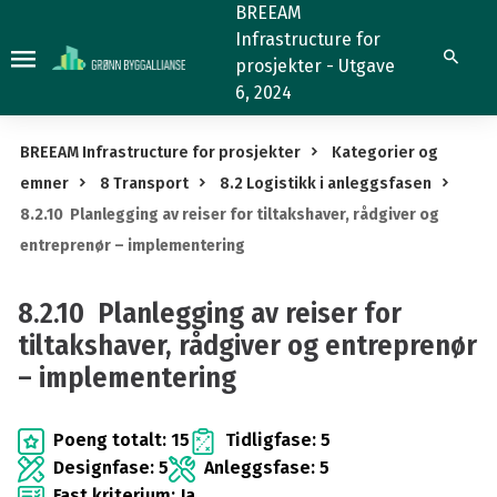
8.2.10
BREEAM
Infrastructure for
Planlegging
Søk
prosjekter - Utgave
av
6, 2024
reiser
for
BREEAM Infrastructure for prosjekter
Kategorier og
tiltakshaver,
emner
8 Transport
8.2 Logistikk i anleggsfasen
rådgiver
8.2.10 Planlegging av reiser for tiltakshaver, rådgiver og
og
entreprenør – implementering
entreprenør
–
8.2.10 Planlegging av reiser for
implementering
tiltakshaver, rådgiver og entreprenør
– implementering
Poeng totalt: 15
Tidligfase: 5
Designfase: 5
Anleggsfase: 5
Fast kriterium: Ja