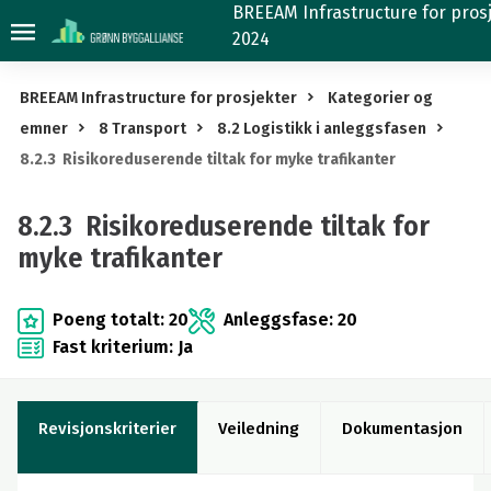
8.2.3
BREEAM Infrastructure for prosj
2024
Risikoreduserende
tiltak
BREEAM Infrastructure for prosjekter
Kategorier og
for
emner
8 Transport
8.2 Logistikk i anleggsfasen
myke
8.2.3 Risikoreduserende tiltak for myke trafikanter
trafikanter
8.2.3 Risikoreduserende tiltak for
myke trafikanter
Poeng totalt: 20
Anleggsfase: 20
Fast kriterium: Ja
Revisjonskriterier
Veiledning
Dokumentasjon