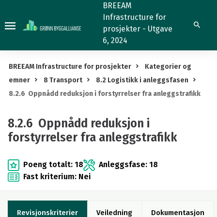
8.2.6
BREEAM
Infrastructure for
Oppnådd
Søk
prosjekter - Utgave
reduksjon
6, 2024
i
forstyrrelser
BREEAM Infrastructure for prosjekter
Kategorier og
fra
emner
8 Transport
8.2 Logistikk i anleggsfasen
anleggstrafikk
8.2.6 Oppnådd reduksjon i forstyrrelser fra anleggstrafikk
8.2.6 Oppnådd reduksjon i
forstyrrelser fra anleggstrafikk
Poeng totalt: 18
Anleggsfase: 18
Fast kriterium: Nei
Revisjonskriterier
Veiledning
Dokumentasjon