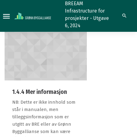
1.4.4
1.4.4
BREEAM
Infrastructure for
Søk
prosjekter - Utgave
6, 2024
1.4.4 Mer informasjon
NB: Dette er ikke innhold som
står i manualen, men
tilleggsinformasjon som er
utgitt av BRE eller av Grønn
Byggallianse som kan være