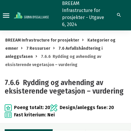
7.6.6
BREEAM
Infrastructure for
Rydding
Søk
prosjekter - Utgave
og
6, 2024
avhending
av
BREEAM Infrastructure for prosjekter
Kategorier og
eksisterende
emner
7 Ressurser
7.6 Avfallshåndtering i
vegetasjon
anleggsfasen
7.6.6 Rydding og avhending av
–
eksisterende vegetasjon – vurdering
vurdering
7.6.6 Rydding og avhending av
eksisterende vegetasjon – vurdering
Poeng totalt: 20
Design/anleggs fase: 20
Fast kriterium: Nei