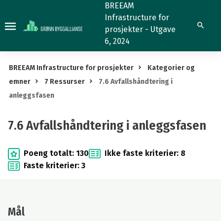
7.6
BREEAM
Infrastructure for
Avfallshåndtering
Søk
prosjekter - Utgave
i
6, 2024
anleggsfasen
BREEAM Infrastructure for prosjekter
Kategorier og
emner
7 Ressurser
7.6 Avfallshåndtering i
anleggsfasen
7.6 Avfallshåndtering i anleggsfasen
Poeng totalt: 130
Ikke faste kriterier: 8
Faste kriterier: 3
Mål