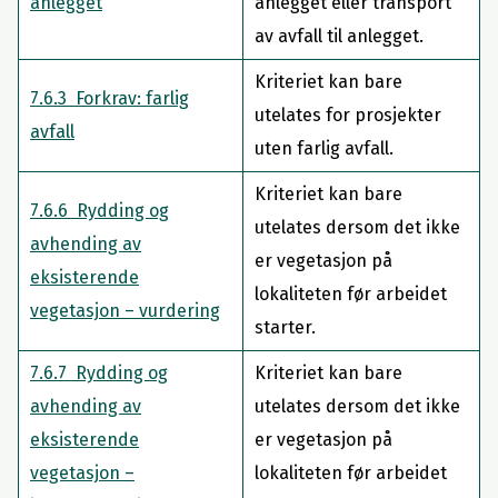
anlegget
anlegget eller transport
av avfall til anlegget.
Kriteriet kan bare
7.6.3 Forkrav: farlig
utelates for prosjekter
avfall
uten farlig avfall.
Kriteriet kan bare
7.6.6 Rydding og
utelates dersom det ikke
avhending av
er vegetasjon på
eksisterende
lokaliteten før arbeidet
vegetasjon – vurdering
starter.
7.6.7 Rydding og
Kriteriet kan bare
avhending av
utelates dersom det ikke
eksisterende
er vegetasjon på
vegetasjon –
lokaliteten før arbeidet