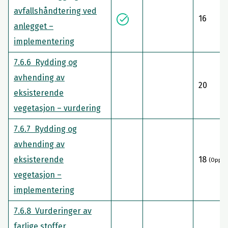
avfallshåndtering ved
16
anlegget –
implementering
7.6.6 Rydding og
avhending av
20
eksisterende
vegetasjon – vurdering
7.6.7 Rydding og
avhending av
eksisterende
18
(Opp til
vegetasjon –
implementering
7.6.8 Vurderinger av
farlige stoffer