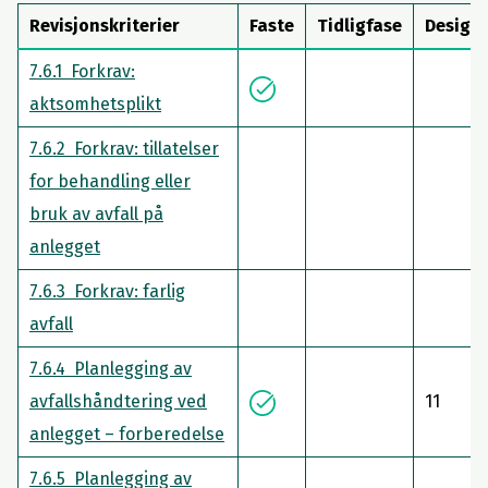
Revisjonskriterier
Faste
Tidligfase
Design
7.6.1 Forkrav:
aktsomhetsplikt
7.6.2 Forkrav: tillatelser
for behandling eller
bruk av avfall på
anlegget
7.6.3 Forkrav: farlig
avfall
7.6.4 Planlegging av
avfallshåndtering ved
11
anlegget – forberedelse
7.6.5 Planlegging av