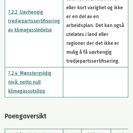
eller kort varighet og ikke
7.2.2 Uavhengig
er en del av en
tredjepartssertifisering
arbeidsplan. Det kan også
av klimagassledelse
utelates i land eller
regioner der det ikke er
mulig å få uavhengig
tredjepartssertifisering.
7.2.4 Mønstergyldig
nivå: netto null
klimagassutslipp
Poengoversikt