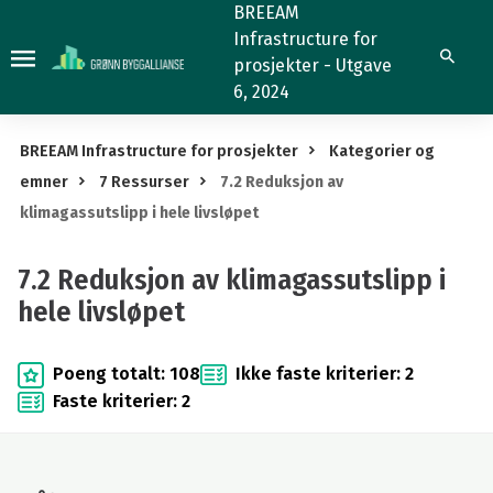
7.2
BREEAM
Infrastructure for
Reduksjon
Søk
prosjekter - Utgave
av
6, 2024
klimagassutslipp
i
BREEAM Infrastructure for prosjekter
Kategorier og
hele
emner
7 Ressurser
7.2 Reduksjon av
livsløpet
klimagassutslipp i hele livsløpet
7.2 Reduksjon av klimagassutslipp i
hele livsløpet
Poeng totalt: 108
Ikke faste kriterier: 2
Faste kriterier: 2