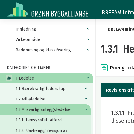
1.3.1
BREEAM Infra
Hensynsfull
atferd
Innledning
BREEAM Infra
Virkeområde
1.3.1 H
Bedømming og klassifisering
Poeng tota
KATEGORIER OG EMNER
1 Ledelse
1.1 Bærekraftig lederskap
Revisjonskrit
1.2 Miljøledelse
1.3 Ansvarlig anleggsledelse
1.3.1.1 P
1.3.1 Hensynsfull atferd
disse ret
1.3.2 Uavhengig revisjon av