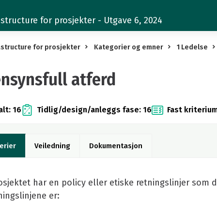
structure for prosjekter - Utgave 6, 2024
structure for prosjekter
Kategorier og emner
1 Ledelse
ensynsfull atferd
lt: 16
Tidlig/design/anleggs fase: 16
Fast kriterium
erier
Veiledning
Dokumentasjon
rosjektet har en policy eller etiske retningslinjer som
ningslinjene er: