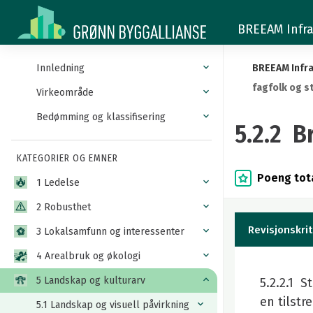
5.2.2
BREEAM Infra
Bruk
av
Innledning
BREEAM Infra
fagfolk og s
kvalifiserte
Virkeområde
Bedømming og klassifisering
fagfolk
5.2.2 B
og
KATEGORIER OG EMNER
standarder
Poeng tota
1 Ledelse
2 Robusthet
Revisjonskrit
3 Lokalsamfunn og interessenter
4 Arealbruk og økologi
5 Landskap og kulturarv
5.2.2.1 S
en tilstr
5.1 Landskap og visuell påvirkning