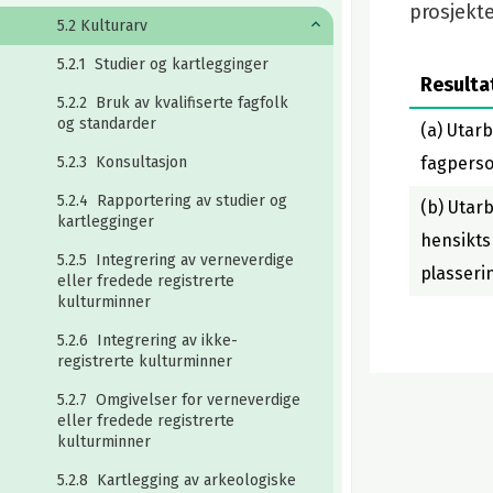
prosjekt
5.2 Kulturarv
5.2.1 Studier og kartlegginger
Resulta
5.2.2 Bruk av kvalifiserte fagfolk
og standarder
(a) Utarb
5.2.3 Konsultasjon
fagperso
5.2.4 Rapportering av studier og
(b) Utar
kartlegginger
hensikts
5.2.5 Integrering av verneverdige
plasseri
eller fredede registrerte
kulturminner
5.2.6 Integrering av ikke-
registrerte kulturminner
5.2.7 Omgivelser for verneverdige
eller fredede registrerte
kulturminner
5.2.8 Kartlegging av arkeologiske