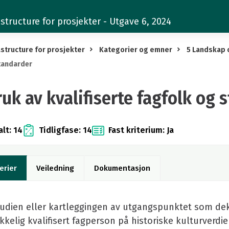
structure for prosjekter - Utgave 6, 2024
structure for prosjekter
Kategorier og emner
5 Landskap 
tandarder
ruk av kvalifiserte fagfolk og 
lt: 14
Tidligfase: 14
Fast kriterium: Ja
erier
Veiledning
Dokumentasjon
tudien eller kartleggingen av utgangspunktet som dekk
ekkelig kvalifisert fagperson på historiske kulturverdi