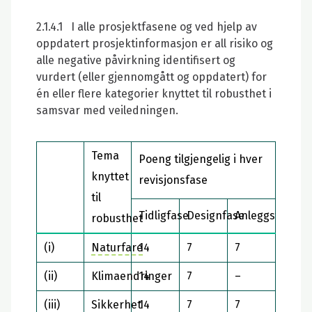
2.1.4.1 I alle prosjektfasene og ved hjelp av
oppdatert prosjektinformasjon er all risiko og
alle negative påvirkning identifisert og
vurdert (eller gjennomgått og oppdatert) for
én eller flere kategorier knyttet til robusthet i
samsvar med veiledningen.
Tema
Poeng tilgjengelig i hver
knyttet
revisjonsfase
til
Tidligfase
Designfase
Anleggsfase
robusthet
(i)
Naturfare
14
7
7
(ii)
Klimaendringer
14
7
–
(iii)
Sikkerhet
14
7
7