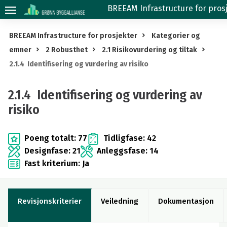
2.1.4
BREEAM Infrastructure for prosj
Identifisering
og
BREEAM Infrastructure for prosjekter
Kategorier og
vurdering
emner
2 Robusthet
2.1 Risikovurdering og tiltak
av
2.1.4 Identifisering og vurdering av risiko
risiko
2.1.4 Identifisering og vurdering av
risiko
Poeng totalt: 77
Tidligfase: 42
Designfase: 21
Anleggsfase: 14
Fast kriterium: Ja
Revisjonskriterier
Veiledning
Dokumentasjon