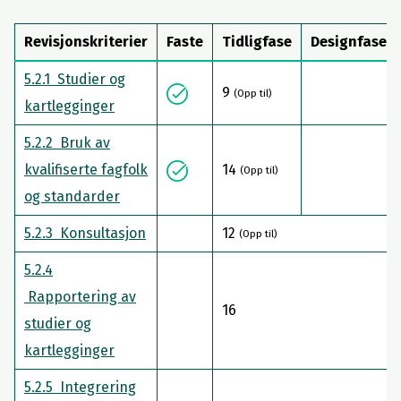
Revisjonskriterier
Faste
Tidligfase
Designfase
5.2.1 Studier og
9
(Opp til)
kartlegginger
5.2.2 Bruk av
kvalifiserte fagfolk
14
(Opp til)
og standarder
5.2.3 Konsultasjon
12
(Opp til)
5.2.4
Rapportering av
16
studier og
kartlegginger
5.2.5 Integrering