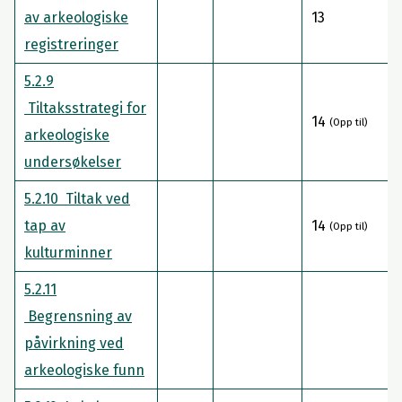
av arkeologiske
13
registreringer
5.2.9
Tiltaksstrategi for
14
(Opp til)
arkeologiske
undersøkelser
5.2.10 Tiltak ved
tap av
14
(Opp til)
kulturminner
5.2.11
Begrensning av
påvirkning ved
arkeologiske funn