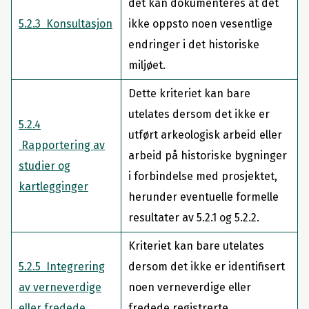
det kan dokumenteres at det
5.2.3 Konsultasjon
ikke oppsto noen vesentlige
endringer i det historiske
miljøet.
Dette kriteriet kan bare
utelates dersom det ikke er
5.2.4
utført arkeologisk arbeid eller
Rapportering av
arbeid på historiske bygninger
studier og
i forbindelse med prosjektet,
kartlegginger
herunder eventuelle formelle
resultater av 5.2.1 og 5.2.2.
Kriteriet kan bare utelates
5.2.5 Integrering
dersom det ikke er identifisert
av verneverdige
noen verneverdige eller
eller fredede
fredede registrerte