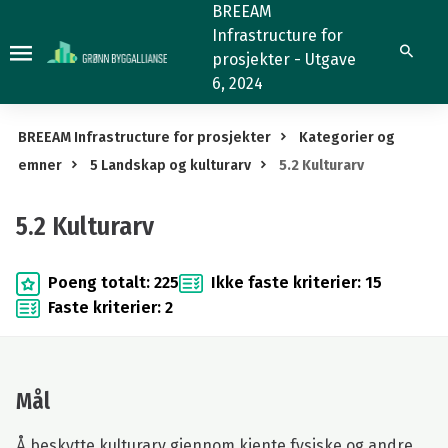
5.2
BREEAM
Infrastructure for
Kulturarv
Søk
prosjekter - Utgave
6, 2024
BREEAM Infrastructure for prosjekter
Kategorier og
emner
5 Landskap og kulturarv
5.2 Kulturarv
5.2 Kulturarv
Poeng totalt: 225
Ikke faste kriterier: 15
Faste kriterier: 2
Mål
Å beskytte kulturarv gjennom kjente fysiske og andre