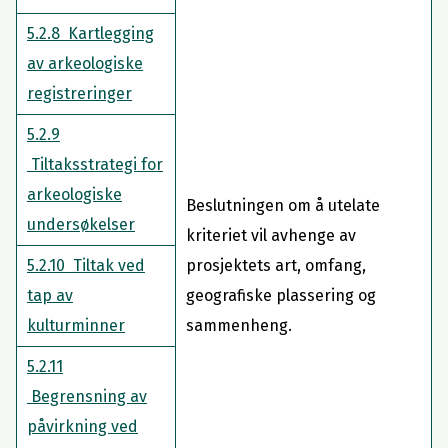
5.2.8 Kartlegging
av arkeologiske
registreringer
5.2.9
Tiltaksstrategi for
arkeologiske
Beslutningen om å utelate
undersøkelser
kriteriet vil avhenge av
5.2.10 Tiltak ved
prosjektets art, omfang,
tap av
geografiske plassering og
kulturminner
sammenheng.
5.2.11
Begrensning av
påvirkning ved