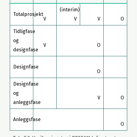
(interim)
Totalprosjekt
V
V
V
O
Tidligfase
og
V
O
designfase
Designfase
O
Designfase
og
V
O
anleggsfase
Anleggsfase
O