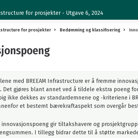
structure for prosjekter - Utgave 6, 2024
structure for prosjekter
Bedømming og klassifisering
Inn
sjonspoeng
ålene med BREEAM Infrastructure er å fremme innovasj
. Det gjøres blant annet ved å tildele ekstra poeng for
pig ikke dekkes av standardemnene og -kriteriene i 
nnenfor et bestemt bærekraftaspekt som overgår best
v innovasjonspoeng gir tiltakshavere og prosjektgrup
gsummen. I tillegg bidrar dette til å støtte markedet