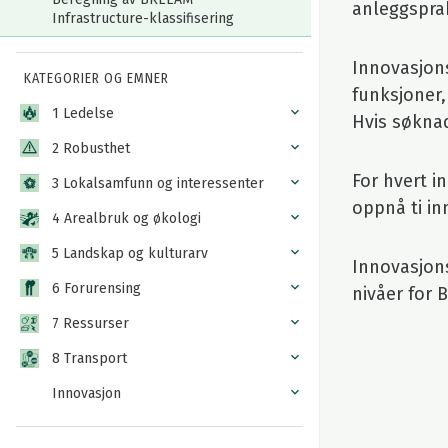
anleggsprak
Infrastructure-klassifisering
Innovasjon
KATEGORIER OG EMNER
funksjoner
1 Ledelse
Hvis søkna
2 Robusthet
For hvert 
3 Lokalsamfunn og interessenter
oppnå ti i
4 Arealbruk og økologi
5 Landskap og kulturarv
Innovasjons
6 Forurensing
nivåer for 
7 Ressurser
8 Transport
Innovasjon