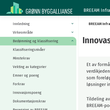
Innovasjonspoeng
BREEAM Infra
Innledning
BREEAM Infra
Virkeområde
Innova
Bedømming og klassifisering
Klassifiseringsnivåer
Minstekrav
Et av form
Vekting av kategorier
verdikjeden
Emner og poeng
som forelø
løsninger i
Forkrav
Innovasjonspoeng
Tildeling a
Dokumentasjonskrav
BREEAM-poen
Beregning av BREEAM