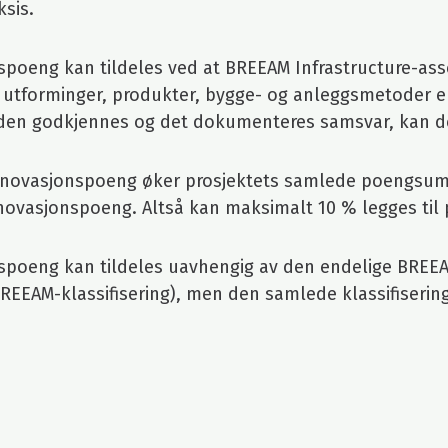
sis.
spoeng kan tildeles ved at BREEAM Infrastructure-ass
, utforminger, produkter, bygge- og anleggsmetoder e
den godkjennes og det dokumenteres samsvar, kan de
innovasjonspoeng øker prosjektets samlede poengsum 
nnovasjonspoeng. Altså kan maksimalt 10 % legges t
poeng kan tildeles uavhengig av den endelige BREEAM-
BREEAM-klassifisering), men den samlede klassifiserin