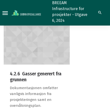
4.2.6
4.2.6
BREEAM
Infrastructure for
Søk
prosjekter - Utgave
6, 2024
4.2.6 Gasser generert fra
grunnen
Dokumentasjonen omfatter
vanligvis informasjon fra
prosjekteringen samt en
overvåkningsplan.