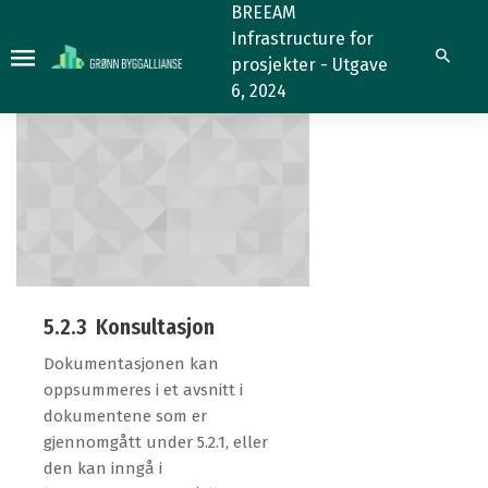
5.2.3
5.2.3
BREEAM
Infrastructure for
Søk
prosjekter - Utgave
6, 2024
5.2.3 Konsultasjon
Dokumentasjonen kan
oppsummeres i et avsnitt i
dokumentene som er
gjennomgått under 5.2.1, eller
den kan inngå i