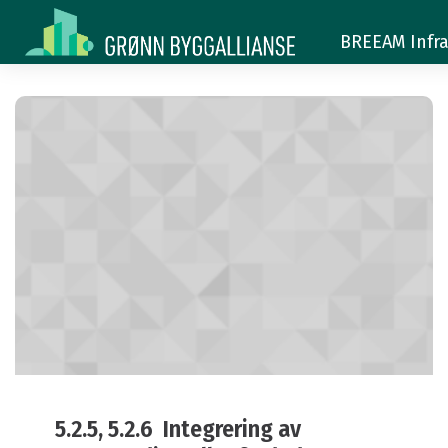
5.2.5
5.2.5
BREEAM Infra
5.2.5, 5.2.6 Integrering av