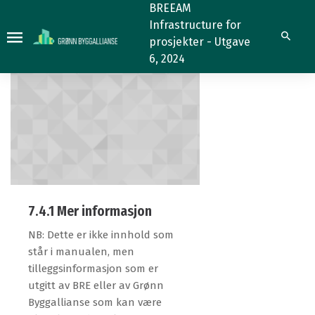
7.4.1
7.4.1
BREEAM
Infrastructure for
Søk
prosjekter - Utgave
6, 2024
7.4.1 Mer informasjon
NB: Dette er ikke innhold som
står i manualen, men
tilleggsinformasjon som er
utgitt av BRE eller av Grønn
Byggallianse som kan være