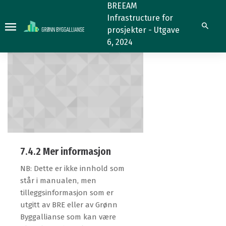
7.4.2
7.4.2
BREEAM
Infrastructure for
Søk
prosjekter - Utgave
6, 2024
7.4.2 Mer informasjon
NB: Dette er ikke innhold som
står i manualen, men
tilleggsinformasjon som er
utgitt av BRE eller av Grønn
Byggallianse som kan være