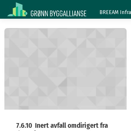
7.6.10
7.6.10
BREEAM Infra
7.6.10 Inert avfall omdirigert fra