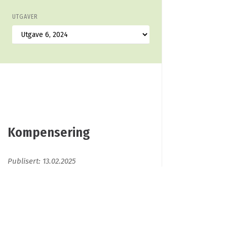
UTGAVER
Kompensering
Publisert: 13.02.2025
Kompensering
Tiltak som skal kompensere for tap av eller
permanent skade på økologiske miljøer, til tross for