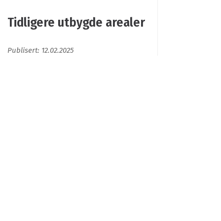
Tidligere utbygde arealer
Publisert: 12.02.2025
Tidligere utbygde arealer
Tidligere utbygde arealer eller lokaliteter som
allerede er utbygd, og denne bruken gjenspeiles
fortsatt i form av bygg, konstruksjoner eller rester
av konstruksjoner, betydelige mengder fyllmasser,
eller forurenset grunn eller grunnvannet knyttet til
aktivitet på lokaliteten. Arealene kan være
forurenset eller ikke. Concerted Action on
Brownfield and Economic Regeneration Network
(CABERNET) (2007) definerer tidligere utbygde
tomter slik: