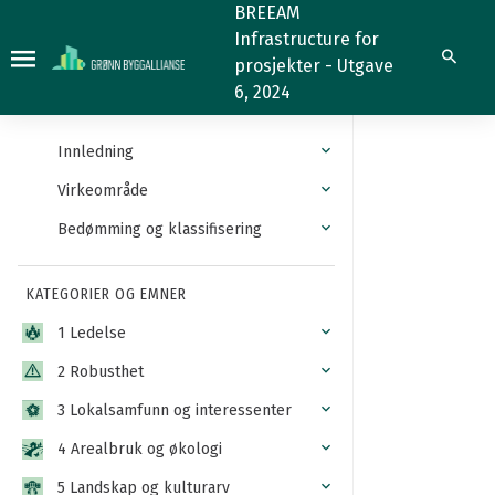
Tidligere
BREEAM
Infrastructure for
utbygde
Søk
prosjekter - Utgave
arealer
6, 2024
Innledning
Virkeområde
Bedømming og klassifisering
KATEGORIER OG EMNER
1 Ledelse
2 Robusthet
3 Lokalsamfunn og interessenter
4 Arealbruk og økologi
5 Landskap og kulturarv