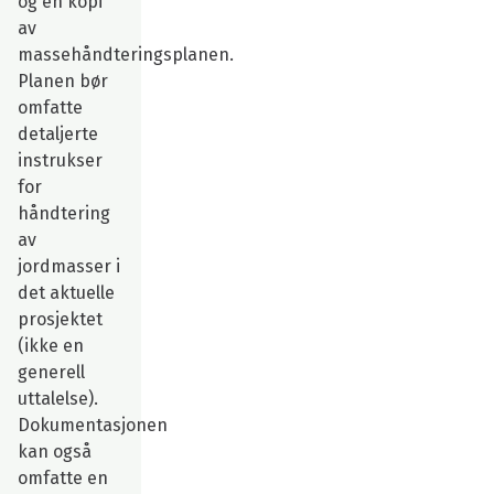
og en kopi
av
massehåndteringsplanen.
Planen bør
omfatte
detaljerte
instrukser
for
håndtering
av
jordmasser i
det aktuelle
prosjektet
(ikke en
generell
uttalelse).
Dokumentasjonen
kan også
omfatte en