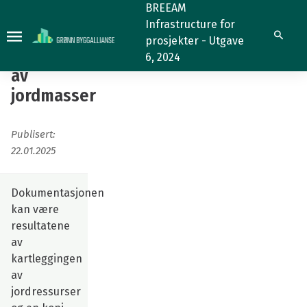
7.4.10
BREEAM
Infrastructure for
Håndtering
7.4.10
Søk
prosjekter - Utgave
av
Håndtering
6, 2024
jordmasser
av
jordmasser
Publisert:
22.01.2025
Dokumentasjonen
kan være
resultatene
av
kartleggingen
av
jordressurser