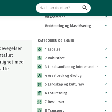
Søk
Innledning
Virkeområde
Bedømming og klassifisering
KATEGORIER OG EMNER
bevegelser
1 Ledelse
tallet
2 Robusthet
nlignet med
3 Lokalsamfunn og interessenter
fatte
4 Arealbruk og økologi
5 Landskap og kulturarv
6 Forurensing
7 Ressurser
8 Transport