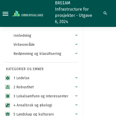
2.2.3
BREEAM
Infrastructure for
Mer
Søk
prosjekter - Utgave
informasjon
6, 2024
Innledning
Virkeområde
Bedømming og klassifisering
KATEGORIER OG EMNER
1 Ledelse
2 Robusthet
3 Lokalsamfunn og interessenter
4 Arealbruk og økologi
5 Landskap og kulturarv